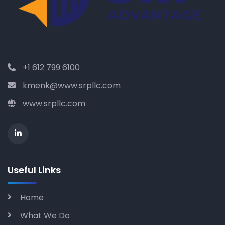
+1 612 799 6100
kmenk@www.srpllc.com
www.srpllc.com
Useful Links
Home
What We Do